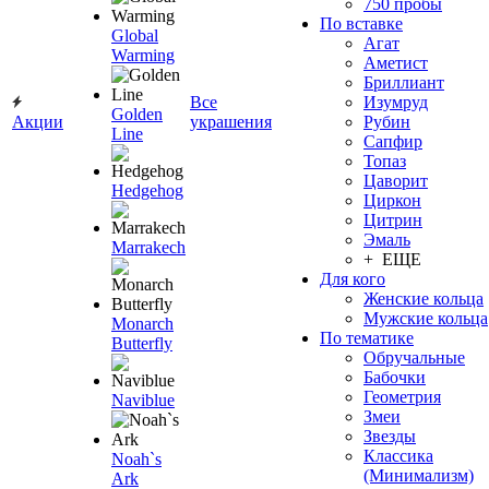
750 пробы
По вставке
Global
Агат
Warming
Аметист
Бриллиант
Все
Изумруд
Golden
Акции
украшения
Рубин
Line
Сапфир
Топаз
Цаворит
Hedgehog
Циркон
Цитрин
Эмаль
Marrakech
+ ЕЩЕ
Для кого
Женские кольца
Мужские кольца
Monarch
По тематике
Butterfly
Обручальные
Бабочки
Геометрия
Naviblue
Змеи
Звезды
Классика
Noah`s
(Минимализм)
Ark