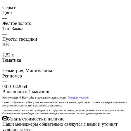
—
Серьги
Цвет
—
Желтое золото
Тип Замка
—
Пусеты гвоздики
Вес
—
2,52 г.
Тематика
—
Геометрия, Минимализм
Рег.номер
—
00-01042664
В наличии
в 1 магазине
Хотите скидку? Вступайте в программу лояльности -
Условия участия
.
Цены отображаются без учета персональной скидки клиента, действуют только в интернет-магазине и
могут отличаться от цен в розничных магазинах.
Персональные скидки не суммируются с другими акциями, если не указано иное в условиях акции.
Окончательная цена будет рассчитана менеджером магазина после подтверждения заказа.
Узнать стоимость и наличие
Наши менеджеры обязательно свяжутся с вами и уточнят
условия заказа