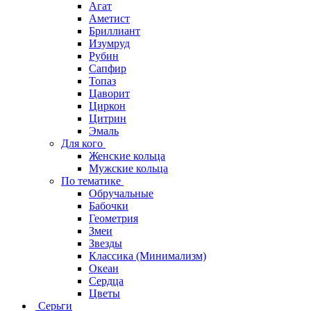
Агат
Аметист
Бриллиант
Изумруд
Рубин
Сапфир
Топаз
Цаворит
Циркон
Цитрин
Эмаль
Для кого
Женские кольца
Мужские кольца
По тематике
Обручальные
Бабочки
Геометрия
Змеи
Звезды
Классика (Минимализм)
Океан
Сердца
Цветы
Серьги