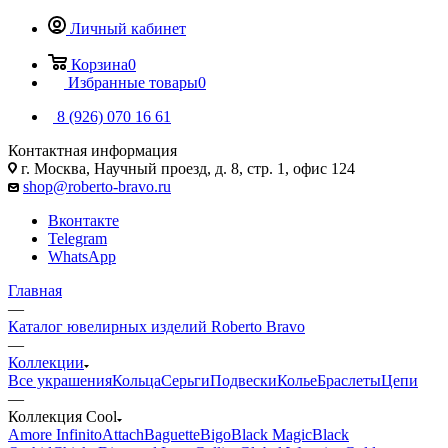
Личный кабинет
Корзина
0
Избранные товары
0
8 (926) 070 16 61
Контактная информация
г. Москва, Научный проезд, д. 8, стр. 1, офис 124
shop@roberto-bravo.ru
Вконтакте
Telegram
WhatsApp
Главная
—
Каталог ювелирных изделий Roberto Bravo
—
Коллекции
Все украшения
Кольца
Серьги
Подвески
Колье
Браслеты
Цепи
—
Коллекция Cool
Amore Infinito
Attach
Baguette
Bigo
Black Magic
Black