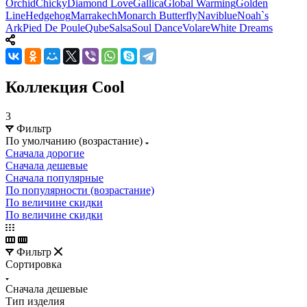
Orchid
Chicky
Diamond Love
Gallica
Global Warming
Golden
Line
Hedgehog
Marrakech
Monarch Butterfly
Naviblue
Noah`s
Ark
Pied De Poule
Qube
Salsa
Soul Dance
Volare
White Dreams
Коллекция Cool
3
Фильтр
По умолчанию (возрастание)
Сначала дорогие
Сначала дешевые
Сначала популярные
По популярности (возрастание)
По величине скидки
По величине скидки
Фильтр
Сортировка
Сначала дешевые
Тип изделия