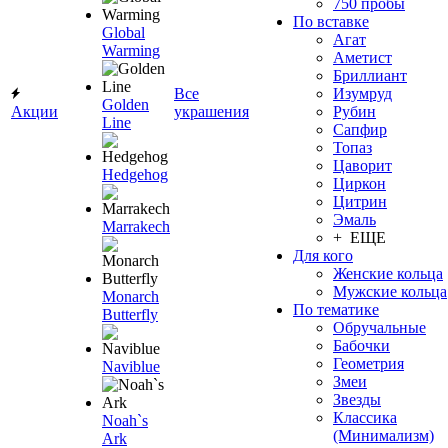
750 пробы
По вставке
Global
Агат
Warming
Аметист
Бриллиант
Все
Изумруд
Golden
Акции
украшения
Рубин
Line
Сапфир
Топаз
Цаворит
Hedgehog
Циркон
Цитрин
Эмаль
Marrakech
+ ЕЩЕ
Для кого
Женские кольца
Мужские кольца
Monarch
По тематике
Butterfly
Обручальные
Бабочки
Геометрия
Naviblue
Змеи
Звезды
Классика
Noah`s
(Минимализм)
Ark