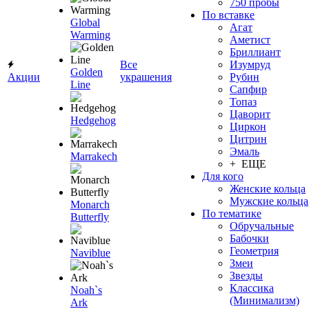
750 пробы
По вставке
Global
Агат
Warming
Аметист
Бриллиант
Все
Изумруд
Golden
Акции
украшения
Рубин
Line
Сапфир
Топаз
Цаворит
Hedgehog
Циркон
Цитрин
Эмаль
Marrakech
+ ЕЩЕ
Для кого
Женские кольца
Мужские кольца
Monarch
По тематике
Butterfly
Обручальные
Бабочки
Геометрия
Naviblue
Змеи
Звезды
Классика
Noah`s
(Минимализм)
Ark