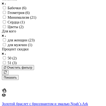
Бабочки (
6
)
Геометрия (
6
)
Минимализм (
21
)
Сердца (
1
)
Цветы (
2
)
Для кого
для женщин (
23
)
для мужчин (
1
)
Процент скидки
50 (
2
)
51 (
3
)
Очистить фильтр
Показать
Золотой браслет с бриллиантом и эмалью Noah`s Ark