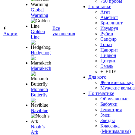
750 пробы
По вставке
Global
Агат
Warming
Аметист
Бриллиант
Все
Изумруд
Golden
Акции
украшения
Рубин
Line
Сапфир
Топаз
Цаворит
Hedgehog
Циркон
Цитрин
Эмаль
Marrakech
+ ЕЩЕ
Для кого
Женские кольца
Мужские кольца
Monarch
По тематике
Butterfly
Обручальные
Бабочки
Геометрия
Naviblue
Змеи
Звезды
Классика
Noah`s
(Минимализм)
Ark