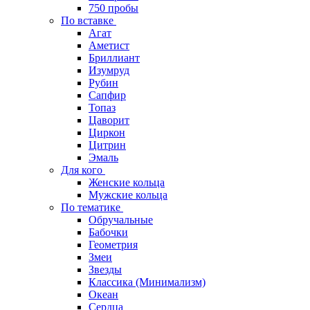
750 пробы
По вставке
Агат
Аметист
Бриллиант
Изумруд
Рубин
Сапфир
Топаз
Цаворит
Циркон
Цитрин
Эмаль
Для кого
Женские кольца
Мужские кольца
По тематике
Обручальные
Бабочки
Геометрия
Змеи
Звезды
Классика (Минимализм)
Океан
Сердца