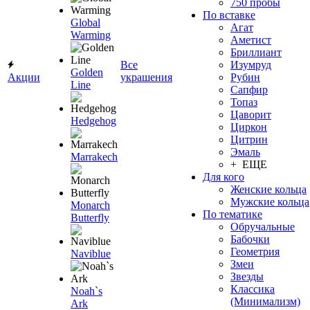
750 пробы
По вставке
Global
Агат
Warming
Аметист
Бриллиант
Все
Изумруд
Golden
Акции
украшения
Рубин
Line
Сапфир
Топаз
Цаворит
Hedgehog
Циркон
Цитрин
Эмаль
Marrakech
+ ЕЩЕ
Для кого
Женские кольца
Мужские кольца
Monarch
По тематике
Butterfly
Обручальные
Бабочки
Геометрия
Naviblue
Змеи
Звезды
Классика
Noah`s
(Минимализм)
Ark