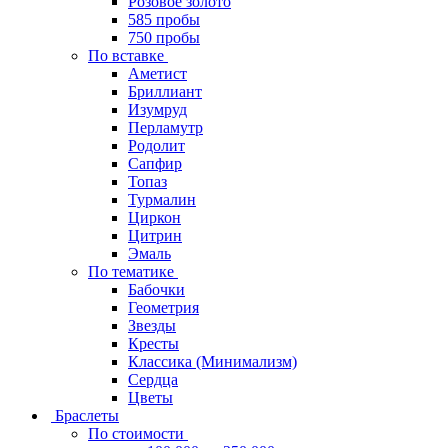
Розовое золото
585 пробы
750 пробы
По вставке
Аметист
Бриллиант
Изумруд
Перламутр
Родолит
Сапфир
Топаз
Турмалин
Циркон
Цитрин
Эмаль
По тематике
Бабочки
Геометрия
Звезды
Кресты
Классика (Минимализм)
Сердца
Цветы
Браслеты
По стоимости