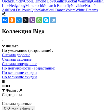
Orchid
Chicky
Cool
Diamond Love
Gallica
Global Warming
Golden
Line
Hedgehog
Marrakech
Monarch Butterfly
Naviblue
Noah`s
Ark
Pied De Poule
Qube
Salsa
Soul Dance
Volare
White Dreams
Коллекция Bigo
1
Фильтр
По умолчанию (возрастание)
Сначала дорогие
Сначала дешевые
Сначала популярные
По популярности (возрастание)
По величине скидки
По величине скидки
Фильтр
Сортировка
Сначала дешевые
Очистить фильтр