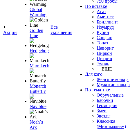
750 пробы
По вставке
Global
Агат
Warming
Аметист
Бриллиант
Все
Изумруд
Golden
Акции
украшения
Рубин
Line
Сапфир
Топаз
Цаворит
Hedgehog
Циркон
Цитрин
Эмаль
Marrakech
+ ЕЩЕ
Для кого
Женские кольца
Мужские кольца
Monarch
По тематике
Butterfly
Обручальные
Бабочки
Геометрия
Naviblue
Змеи
Звезды
Классика
Noah`s
(Минимализм)
Ark