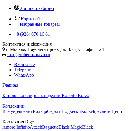
Личный кабинет
Корзина
0
Избранные товары
0
8 (926) 070 16 61
Контактная информация
г. Москва, Научный проезд, д. 8, стр. 1, офис 124
shop@roberto-bravo.ru
Вконтакте
Telegram
WhatsApp
Главная
—
Каталог ювелирных изделий Roberto Bravo
—
Коллекции
Все украшения
Кольца
Серьги
Подвески
Колье
Браслеты
Цепи
—
Коллекция Bigo
Amore Infinito
Attach
Baguette
Black Magic
Black