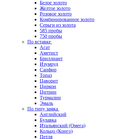
Белое золото
Желтое золото
Розовое золото
Комбинированное золото
Серьги из золота
585 пробы
750 пробы
По вставке
Агат
Аметист
Бриллиант
Изумруд
Сапфир
Топаз
Цаворит
Циркон
Цитрин
Турмалин
Эмаль
По типу замка
Английский
Булавка
Итальянский (Омега)
Кольцо (Конго)
Петля