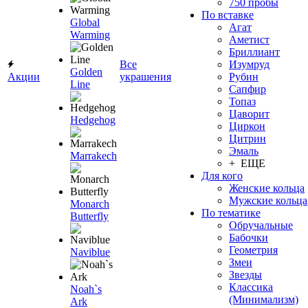
750 пробы
По вставке
Global
Агат
Warming
Аметист
Бриллиант
Все
Изумруд
Golden
Акции
украшения
Рубин
Line
Сапфир
Топаз
Цаворит
Hedgehog
Циркон
Цитрин
Эмаль
Marrakech
+ ЕЩЕ
Для кого
Женские кольца
Мужские кольца
Monarch
По тематике
Butterfly
Обручальные
Бабочки
Геометрия
Naviblue
Змеи
Звезды
Классика
Noah`s
(Минимализм)
Ark