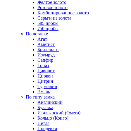
Желтое золото
Розовое золото
Комбинированное золото
Серьги из золота
585 пробы
750 пробы
По вставке
Агат
Аметист
Бриллиант
Изумруд
Сапфир
Топаз
Цаворит
Циркон
Цитрин
Турмалин
Эмаль
По типу замка
Английский
Булавка
Итальянский (Омега)
Кольцо (Конго)
Петля
Продевки