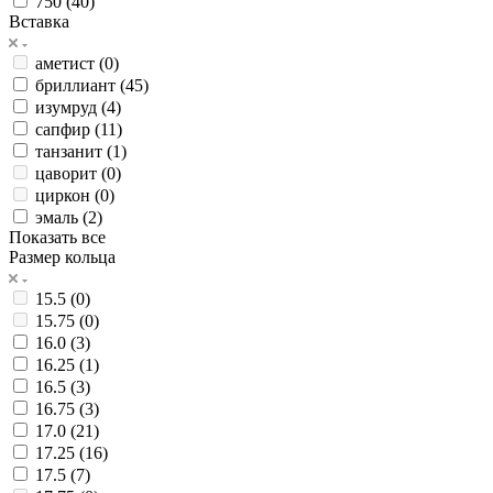
750 (
40
)
Вставка
аметист (
0
)
бриллиант (
45
)
изумруд (
4
)
сапфир (
11
)
танзанит (
1
)
цаворит (
0
)
циркон (
0
)
эмаль (
2
)
Показать все
Размер кольца
15.5 (
0
)
15.75 (
0
)
16.0 (
3
)
16.25 (
1
)
16.5 (
3
)
16.75 (
3
)
17.0 (
21
)
17.25 (
16
)
17.5 (
7
)