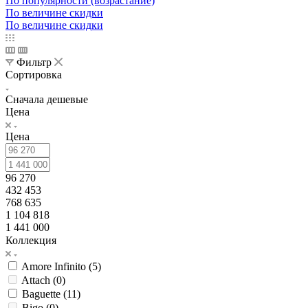
По популярности (возрастание)
По величине скидки
По величине скидки
Фильтр
Сортировка
Сначала дешевые
Цена
Цена
96 270
432 453
768 635
1 104 818
1 441 000
Коллекция
Amore Infinito (
5
)
Attach (
0
)
Baguette (
11
)
Bigo (
0
)