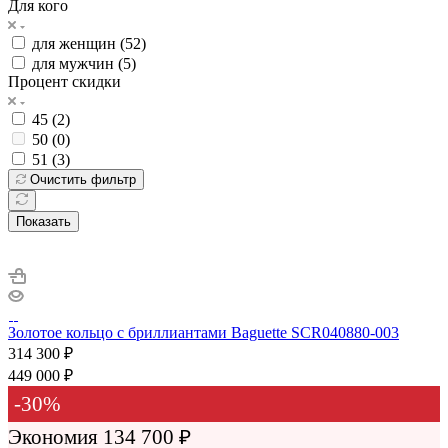
Для кого
для женщин (
52
)
для мужчин (
5
)
Процент скидки
45 (
2
)
50 (
0
)
51 (
3
)
Очистить фильтр
Показать
Золотое кольцо с бриллиантами Baguette SCR040880-003
314 300
₽
449 000
₽
-
30
%
Экономия
134 700
₽