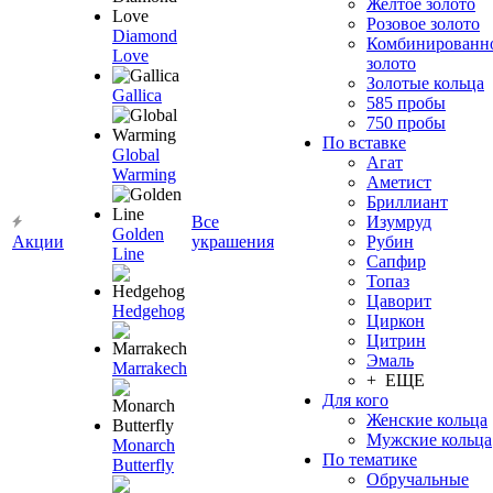
Желтое золото
Розовое золото
Diamond
Комбинированн
Love
золото
Золотые кольца
Gallica
585 пробы
750 пробы
По вставке
Global
Агат
Warming
Аметист
Бриллиант
Все
Изумруд
Golden
Акции
украшения
Рубин
Line
Сапфир
Топаз
Цаворит
Hedgehog
Циркон
Цитрин
Эмаль
Marrakech
+ ЕЩЕ
Для кого
Женские кольца
Мужские кольца
Monarch
По тематике
Butterfly
Обручальные