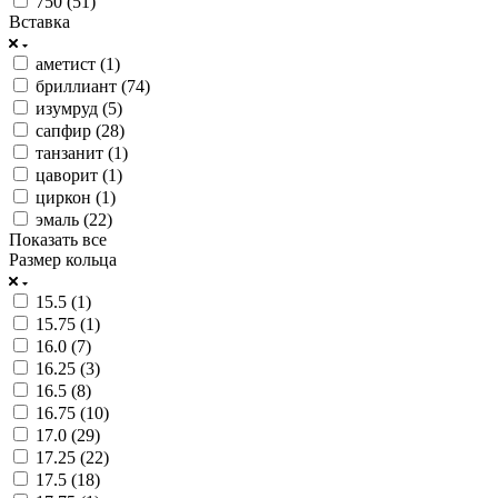
750 (
51
)
Вставка
аметист (
1
)
бриллиант (
74
)
изумруд (
5
)
сапфир (
28
)
танзанит (
1
)
цаворит (
1
)
циркон (
1
)
эмаль (
22
)
Показать все
Размер кольца
15.5 (
1
)
15.75 (
1
)
16.0 (
7
)
16.25 (
3
)
16.5 (
8
)
16.75 (
10
)
17.0 (
29
)
17.25 (
22
)
17.5 (
18
)