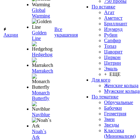
750 пробы
По вставке
Global
Агат
Warming
Аметист
Бриллиант
Все
Изумруд
Golden
Акции
украшения
Рубин
Line
Сапфир
Топаз
Цаворит
Hedgehog
Циркон
Цитрин
Эмаль
Marrakech
+ ЕЩЕ
Для кого
Женские кольца
Мужские кольца
Monarch
По тематике
Butterfly
Обручальные
Бабочки
Геометрия
Naviblue
Змеи
Звезды
Классика
Noah`s
(Минимализм)
Ark