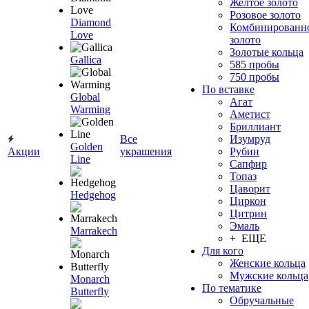
Желтое золото
Розовое золото
Diamond
Комбинированн
Love
золото
Золотые кольца
Gallica
585 пробы
750 пробы
По вставке
Global
Агат
Warming
Аметист
Бриллиант
Все
Изумруд
Golden
Акции
украшения
Рубин
Line
Сапфир
Топаз
Цаворит
Hedgehog
Циркон
Цитрин
Эмаль
Marrakech
+ ЕЩЕ
Для кого
Женские кольца
Мужские кольца
Monarch
По тематике
Butterfly
Обручальные