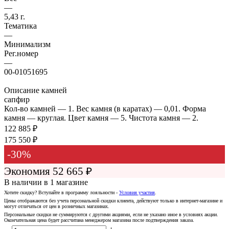
—
5,43 г.
Тематика
—
Минимализм
Рег.номер
—
00-01051695
Описание камней
сапфир
Кол-во камней — 1. Вес камня (в каратах) — 0,01. Форма
камня — круглая. Цвет камня — 5. Чистота камня — 2.
122 885
₽
175 550
₽
-
30
%
Экономия
52 665
₽
В наличии
в 1 магазине
Хотите скидку? Вступайте в программу лояльности -
Условия участия
.
Цены отображаются без учета персональной скидки клиента, действуют только в интернет-магазине и
могут отличаться от цен в розничных магазинах.
Персональные скидки не суммируются с другими акциями, если не указано иное в условиях акции.
Окончательная цена будет рассчитана менеджером магазина после подтверждения заказа.