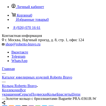
Личный кабинет
Корзина
0
Избранные товары
0
8 (926) 070 16 61
Контактная информация
г. Москва, Научный проезд, д. 8, стр. 1, офис 124
shop@roberto-bravo.ru
Вконтакте
Telegram
WhatsApp
Главная
—
Каталог ювелирных изделий Roberto Bravo
—
Кольца Roberto Bravo
Коллекции
Все
украшения
Серьги
Подвески
Колье
Браслеты
Цепи
—
Золотое кольцо с бриллиантами Baguette PRA-0361R-W