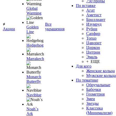
750 пробы
По вставке
Global
Агат
Warming
Аметист
Бриллиант
Все
Изумруд
Golden
Акции
украшения
Рубин
Line
Сапфир
Топаз
Цаворит
Hedgehog
Циркон
Цитрин
Эмаль
Marrakech
+ ЕЩЕ
Для кого
Женские кольца
Мужские кольца
Monarch
По тематике
Butterfly
Обручальные
Бабочки
Геометрия
Naviblue
Змеи
Звезды
Классика
Noah`s
(Минимализм)
Ark