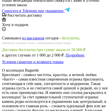
Наши менеджеры обязательно свяжутся с вами и уточнят
условия заказа
Спросить в Telegram про украшение
Рассчитать доставку
Хочу в подарок
Самовывоз
из магазинов
сегодня -
бесплатно
.
(обязательно дождитесь звонка с подтверждением резерва товара)
Доставка бесплатна при сумме заказа от 50 000 ₽
в других случаях от 1 000 до 2 000 ₽.
Подробнее
.
Условия гарантии и возврата товара
О коллекции Baguette
Бриллиант - символ чистоты, красоты, и вечной любви.
«Багет» - самая известная современная огранка бриллианта,
сочетающая в себе шик, элегантность и модернизм. Такая
огранка пусть и не считается самой ценной и редкой, но у нее
есть свои преимущества. И именно они сполна раскрылись в
коллекции! За счет прямоугольной ступенчатой огранки
камень редко используется в украшениях как центральный, в
основном его главная роль – сложить идеальный фон или же
создать сложную фигуру из нескольких камней. Благодаря