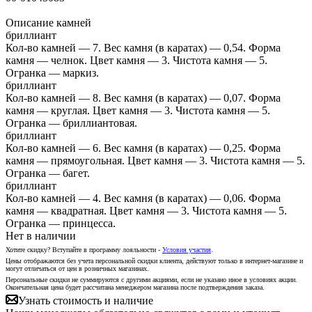
Описание камней
бриллиант
Кол-во камней — 7. Вес камня (в каратах) — 0,54. Форма
камня — челнок. Цвет камня — 3. Чистота камня — 5.
Огранка — маркиз.
бриллиант
Кол-во камней — 8. Вес камня (в каратах) — 0,07. Форма
камня — круглая. Цвет камня — 3. Чистота камня — 5.
Огранка — бриллиантовая.
бриллиант
Кол-во камней — 6. Вес камня (в каратах) — 0,25. Форма
камня — прямоугольная. Цвет камня — 3. Чистота камня — 5.
Огранка — багет.
бриллиант
Кол-во камней — 4. Вес камня (в каратах) — 0,06. Форма
камня — квадратная. Цвет камня — 3. Чистота камня — 5.
Огранка — принцесса.
Нет в наличии
Хотите скидку? Вступайте в программу лояльности -
Условия участия
.
Цены отображаются без учета персональной скидки клиента, действуют только в интернет-магазине и
могут отличаться от цен в розничных магазинах.
Персональные скидки не суммируются с другими акциями, если не указано иное в условиях акции.
Окончательная цена будет рассчитана менеджером магазина после подтверждения заказа.
Узнать стоимость и наличие